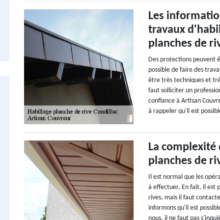
Les informatio
travaux d'habi
planches de ri
Des protections peuvent êt
possible de faire des tra
être très techniques et trè
faut solliciter un professi
confiance à Artisan Couvre
à rappeler qu'il est possi
La complexité 
planches de ri
Il est normal que les opéra
à effectuer. En fait, il es
rives, mais il faut contac
informons qu'il est possib
nous, il ne faut pas s'inqu